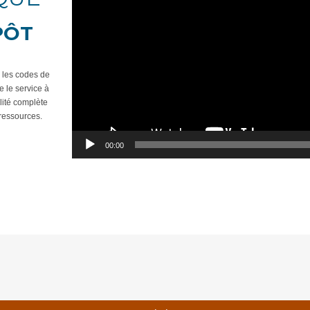
PÔT
e les codes de
e le service à
ilité complète
ressources.
00:00