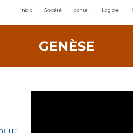
Inicio
Société
conseil
Logiciel
GENÈSE
Video
Player
QUE